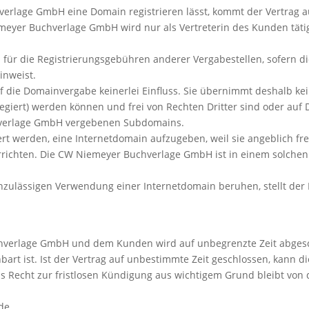
erlage GmbH eine Domain registrieren lässt, kommt der Vertrag 
emeyer Buchverlage GmbH wird nur als Vertreterin des Kunden tätig
h für die Registrierungsgebühren anderer Vergabestellen, sofern
inweist.
 die Domainvergabe keinerlei Einfluss. Sie übernimmt deshalb ke
giert) werden können und frei von Rechten Dritter sind oder auf 
verlage GmbH vergebenen Subdomains.
rdert werden, eine Internetdomain aufzugeben, weil sie angeblich f
richten. Die CW Niemeyer Buchverlage GmbH ist in einem solchen 
r unzulässigen Verwendung einer Internetdomain beruhen, stellt 
hverlage GmbH und dem Kunden wird auf unbegrenzte Zeit abgeschl
art ist. Ist der Vertrag auf unbestimmte Zeit geschlossen, kann d
 Recht zur fristlosen Kündigung aus wichtigem Grund bleibt von 
nde