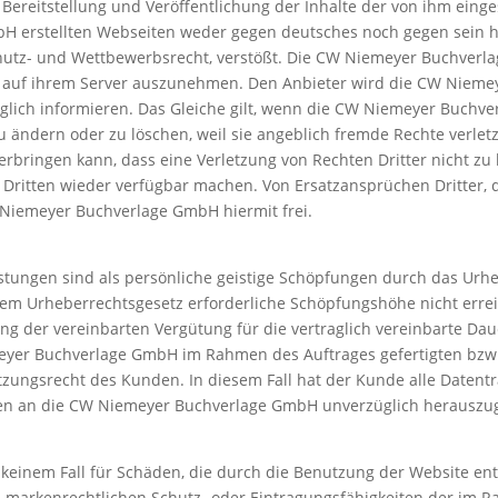
e Bereitstellung und Veröffentlichung der Inhalte der von ihm ein
H erstellten Webseiten weder gegen deutsches noch gegen sein 
utz- und Wettbewerbsrecht, verstößt. Die CW Niemeyer Buchverlage 
g auf ihrem Server auszunehmen. Den Anbieter wird die CW Niem
ch informieren. Das Gleiche gilt, wenn die CW Niemeyer Buchver
 ändern oder zu löschen, weil sie angeblich fremde Rechte verlet
erbringen kann, dass eine Verletzung von Rechten Dritter nicht zu
ritten wieder verfügbar machen. Von Ersatzansprüchen Dritter, d
 Niemeyer Buchverlage GmbH hiermit frei.
stungen sind als persönliche geistige Schöpfungen durch das Urh
dem Urheberrechtsgesetz erforderliche Schöpfungshöhe nicht erreic
ng der vereinbarten Vergütung für die vertraglich vereinbarte Da
eyer Buchverlage GmbH im Rahmen des Auftrages gefertigten bzw. 
ungsrecht des Kunden. In diesem Fall hat der Kunde alle Datenträ
fen an die CW Niemeyer Buchverlage GmbH unverzüglich herauszu
keinem Fall für Schäden, die durch die Benutzung der Website e
nd markenrechtlichen Schutz- oder Eintragungsfähigkeiten der im R