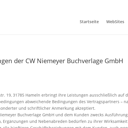
Startseite
WebSites
ungen der CW Niemeyer Buchverlage GmbH
r. 19, 31785 Hameln erbringt ihre Leistungen ausschließlich auf 
bedingungen abweichende Bedingungen des Vertragspartners – n
derter und schriftlicher Anmerkung akzeptiert.
 Niemeyer Buchverlage GmbH und dem Kunden zwecks Ausführung ei
en, Ergänzungen und Nebenabreden bedürfen zu ihrer Wirksamkeit 
r alle künftigen Geschäftsbeziehungen mit dem Kunden, auch wenn