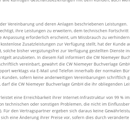
n der Vereinbarung und deren Anlagen beschriebenen Leistungen.
chtigt, ihre Leistungen zu erweitern, dem technischen Fortschri
e Anpassung erforderlich erscheint, um Missbrauch zu verhindern 
ostenlose Zusatzleistungen zur Verfügung stellt, hat der Kunde a
solche bisher vergütungsfrei zur Verfügung gestellten Dienste in
Entgelt anzubieten. In diesem Fall informiert die CW Niemeyer B
 schriftlich vereinbart, gewährt die CW Niemeyer Buchverlage Gm
Support werktags via E-Mail und Telefon innerhalb der normalen 
s Kunden, sofern keine anderweitigen Vereinbarungen schriftlich 
rt, darf die CW Niemeyer Buchverlage GmbH die ihr obliegenden L
istet eine Erreichbarkeit ihrer Internet-Infrastruktur von 99 % 
 von technischen oder sonstigen Problemen, die nicht im Einflus
c.). Für den Vertragspartner ergeben sich daraus keine Gewährlei
ich eine Änderung ihrer Preise vor, sofern dies durch verändert