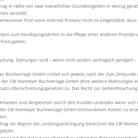
trag in Höhe von zwei monatlichen Grundentgelten in Verzug gerät
hten verstößt,
essener Frist seine Internet-Präsenz nicht so umgestaltet, dass 
stens zum Kündigungstermin in die Pflege eines anderen Providers
freizugeben.
ergütung. Zahlungen sind – wenn nicht anders vertraglich geregelt 
r Buchverlage GmbH richtet sich jeweils nach der zum Zeitpunkt d
ht der CW Niemeyer Buchverlage GmbH ohne weitere Mahnungen ei
ntsatz-Überschreitungsgesetzes zu. Das Recht zur Geltendmachu
Arbeiten und dergleichen durch den Kunden und/oder wenn sich d
h der CW Niemeyer Buchverlage GmbH entstandenen Kosten zu erse
len.
uftrag vor Beginn der Leistungserbringung berechnet die CW Ni
gebühr.
ise und die daraus resultierend zu zahlenden Beträge verstehen s