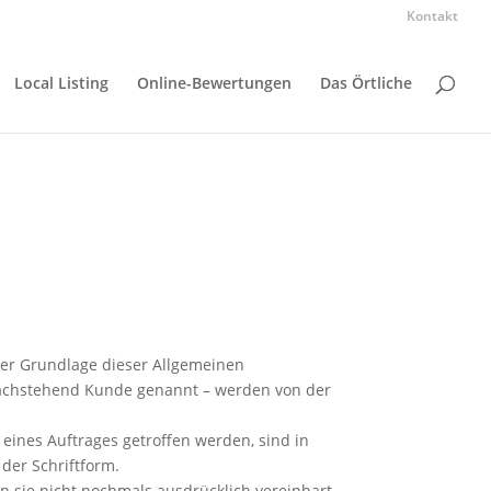
Kontakt
Local Listing
Online-Bewertungen
Das Örtliche
der Grundlage dieser Allgemeinen
achstehend Kunde genannt – werden von der
nes Auftrages getroffen werden, sind in
der Schriftform.
 sie nicht nochmals ausdrücklich vereinbart