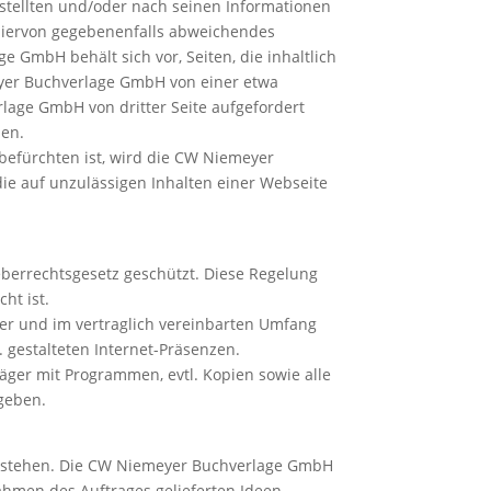
gestellten und/oder nach seinen Informationen
hiervon gegebenenfalls abweichendes
GmbH behält sich vor, Seiten, die inhaltlich
eyer Buchverlage GmbH von einer etwa
lage GmbH von dritter Seite aufgefordert
zen.
 befürchten ist, wird die CW Niemeyer
ie auf unzulässigen Inhalten einer Webseite
eberrechtsgesetz geschützt. Diese Regelung
ht ist.
uer und im vertraglich vereinbarten Umfang
gestalteten Internet-Präsenzen.
ger mit Programmen, evtl. Kopien sowie alle
geben.
ntstehen. Die CW Niemeyer Buchverlage GmbH
ahmen des Auftrages gelieferten Ideen,