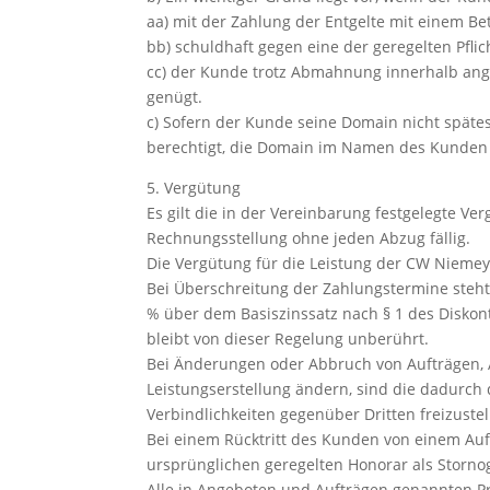
aa) mit der Zahlung der Entgelte mit einem Be
bb) schuldhaft gegen eine der geregelten Pflic
cc) der Kunde trotz Abmahnung innerhalb angem
genügt.
c) Sofern der Kunde seine Domain nicht späte
berechtigt, die Domain im Namen des Kunden 
5. Vergütung
Es gilt die in der Vereinbarung festgelegte V
Rechnungsstellung ohne jeden Abzug fällig.
Die Vergütung für die Leistung der CW Niemeye
Bei Überschreitung der Zahlungstermine ste
% über dem Basiszinssatz nach § 1 des Disko
bleibt von dieser Regelung unberührt.
Bei Änderungen oder Abbruch von Aufträgen, 
Leistungserstellung ändern, sind die dadurc
Verbindlichkeiten gegenüber Dritten freizustel
Bei einem Rücktritt des Kunden von einem A
ursprünglichen geregelten Honorar als Storno
Alle in Angeboten und Aufträgen genannten Pre