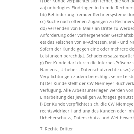
f) Der Kunde verpflichtet sich ferner, die v
aa) unbefugtes Eindringen in fremde Rechners
bb) Behinderung fremder Rechnersysteme dur
cc) Suche nach offenen Zugängen zu Rechners
dd) Versenden von E-Mails an Dritte zu Werbez
Anforderung oder vorhergehender Geschäftsb
ee) das Fälschen von IP-Adressen, Mail- und 
Sofern der Kunde gegen eine oder mehrere der
Leistungen berechtigt. Schadenersatzansprüch
g) Der Kunde darf durch die Internet-Präsenz 
Namens-, Urheber-, Datenschutzrechte usw.) 
Verpflichtungen zudem berechtigt, seine Leist
h) Der Kunde stellt der CW Niemeyer Buchverl
Verfügung. Alle Arbeitsunterlagen werden vo
Einarbeitung des jeweiligen Auftrages genut
i) Der Kunde verpflichtet sich, die CW Niemey
rechtswidriger Handlung des Kunden oder inha
Urheberschutz-, Datenschutz- und Wettbewerb
7. Rechte Dritter