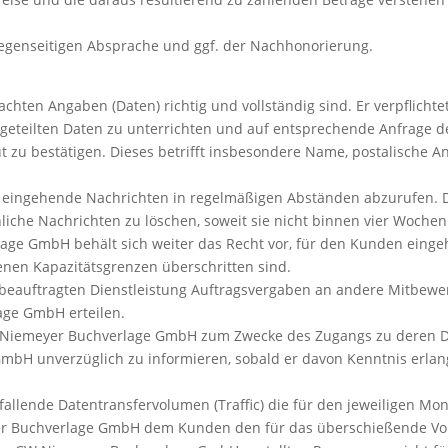
genseitigen Absprache und ggf. der Nachhonorierung.
achten Angaben (Daten) richtig und vollständig sind. Er verpflich
tgeteilten Daten zu unterrichten und auf entsprechende Anfrage
t zu bestätigen. Dieses betrifft insbesondere Name, postalische An
rn eingehende Nachrichten in regelmäßigen Abständen abzurufen
liche Nachrichten zu löschen, soweit sie nicht binnen vier Woche
ge GmbH behält sich weiter das Recht vor, für den Kunden einge
en Kapazitätsgrenzen überschritten sind.
beauftragten Dienstleistung Auftragsvergaben an andere Mitbew
ge GmbH erteilen.
 CW Niemeyer Buchverlage GmbH zum Zwecke des Zugangs zu deren D
bH unverzüglich zu informieren, sobald er davon Kenntnis erlang
fallende Datentransfervolumen (Traffic) die für den jeweiligen 
meyer Buchverlage GmbH dem Kunden den für das überschießende V