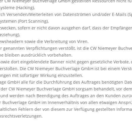
on der CW Niemeyer Buchverlage GmbH gestellten Ressourcen nicht f
ysteme (Hacking),
ch Versenden/Weiterleiten von Datenströmen und/oder E-Mails (
ystemen (Port Scanning),
wecken, sofern er nicht davon ausgehen darf, dass der Empfänger 
eziehung),
Newsheadern sowie die Verbreitung von Viren.
 genannten Verpflichtungen verstößt, ist die CW Niemeyer Buchver
e bleiben ausdrücklich vorbehalten.
sowie dort eingeblendete Banner nicht gegen gesetzliche Verbote, d
verstoßen. Die CW Niemeyer Buchverlage GmbH ist bei einem Vers
ungen mit sofortiger Wirkung einzustellen.
age GmbH alle für die Durchführung des Auftrages benötigten Dat
n der CW Niemeyer Buchverlage GmbH sorgsam behandelt, vor dem Z
zt und werden nach Beendigung des Auftrages an den Kunden zur
er Buchverlage GmbH im Innenverhältnis von allen etwaigen Ansprüch
ltlichen Fehlern der von diesem zur Verfügung gestellten Informa
srechtsverletzungen.