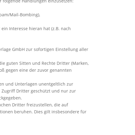
ür folgende Handlungen einzusetzen:
Spam/Mail-Bombing),
ein Interesse hieran hat (z.B. nach
lage GmbH zur sofortigen Einstellung aller
ie guten Sitten und Rechte Dritter (Marken,
toß gegen eine der zuvor genannten
en und Unterlagen unentgeltlich zur
ugriff Dritter geschützt und nur zur
ückgegeben.
en Dritter freizustellen, die auf
tionen beruhen. Dies gilt insbesondere für