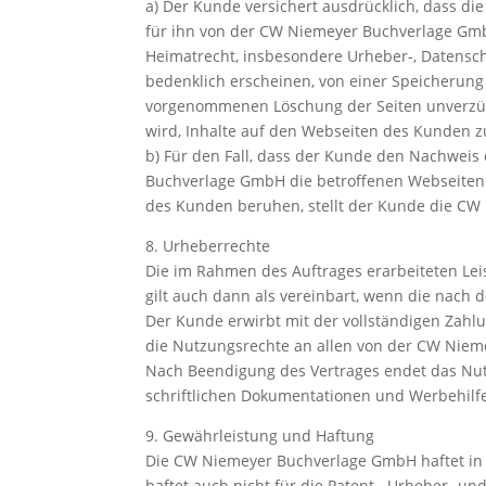
a) Der Kunde versichert ausdrücklich, dass di
für ihn von der CW Niemeyer Buchverlage Gmb
Heimatrecht, insbesondere Urheber-, Datensch
bedenklich erscheinen, von einer Speicherun
vorgenommenen Löschung der Seiten unverzügli
wird, Inhalte auf den Webseiten des Kunden zu
b) Für den Fall, dass der Kunde den Nachweis 
Buchverlage GmbH die betroffenen Webseiten D
des Kunden beruhen, stellt der Kunde die CW
8. Urheberrechte
Die im Rahmen des Auftrages erarbeiteten Lei
gilt auch dann als vereinbart, wenn die nach 
Der Kunde erwirbt mit der vollständigen Zahlu
die Nutzungsrechte an allen von der CW Niem
Nach Beendigung des Vertrages endet das Nutz
schriftlichen Dokumentationen und Werbehil
9. Gewährleistung und Haftung
Die CW Niemeyer Buchverlage GmbH haftet in 
haftet auch nicht für die Patent-, Urheber- u