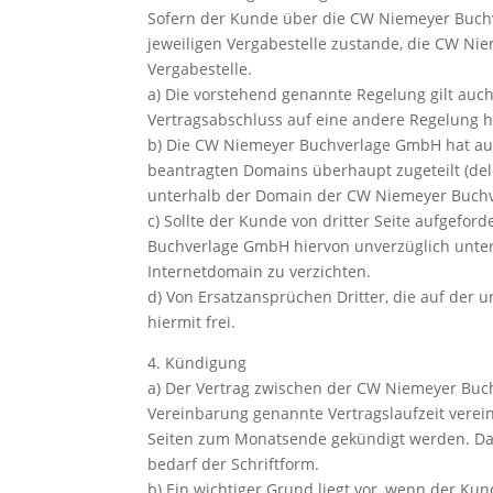
Sofern der Kunde über die CW Niemeyer Buchv
jeweiligen Vergabestelle zustande, die CW Ni
Vergabestelle.
a) Die vorstehend genannte Regelung gilt auc
Vertragsabschluss auf eine andere Regelung h
b) Die CW Niemeyer Buchverlage GmbH hat auf
beantragten Domains überhaupt zugeteilt (dele
unterhalb der Domain der CW Niemeyer Buch
c) Sollte der Kunde von dritter Seite aufgefo
Buchverlage GmbH hiervon unverzüglich unter
Internetdomain zu verzichten.
d) Von Ersatzansprüchen Dritter, die auf de
hiermit frei.
4. Kündigung
a) Der Vertrag zwischen der CW Niemeyer Buc
Vereinbarung genannte Vertragslaufzeit vereinb
Seiten zum Monatsende gekündigt werden. Das
bedarf der Schriftform.
b) Ein wichtiger Grund liegt vor, wenn der Ku